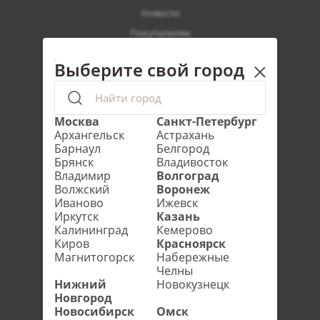
Новости
Покупателям
Где купить
Выберите свой город
Вакансии
Охрана труда
Методическое пособие
Москва
Санкт-Петербург
Архангельск
Астрахань
Барнаул
Белгород
Брянск
Владивосток
Каталог
Владимир
Волгоград
Входные двери для квартиры
Волжский
Воронеж
Иваново
Ижевск
Входные двери для дома
Иркутск
Казань
Бюджетные двери
Калининград
Кемерово
Киров
Красноярск
Входные двери под внутренний щит клиента
Магнитогорск
Набережные
Челны
Нижний
Новокузнецк
Адрес
Новгород
Новосибирск
Омск
Москва