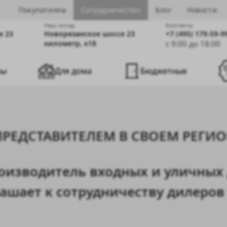
Покупателям
Сотрудничество
Блог
Новости
Наш cклад
Контакты
е 23
Новорязанское шоссе 23
+7 (495) 179-59-9
километр, к18
с 9:00 до 18:00
ры
Для дома
Бюджетные
РЕДСТАВИТЕЛЕМ В СВОЕМ РЕГИО
оизводитель входных и уличных
шает к сотрудничеству дилеров с