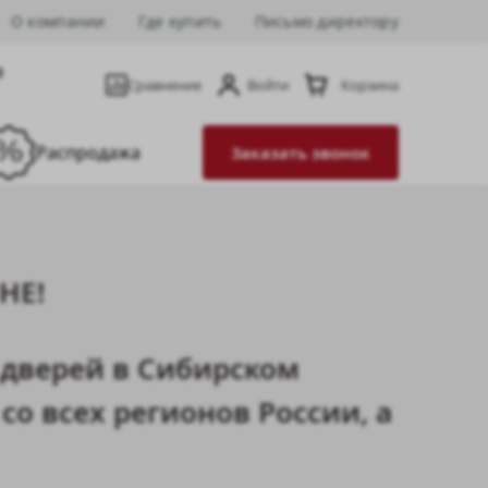
О компании
Где купить
Письмо директору
9
Сравнение
Войти
Корзина
Распродажа
Заказать звонок
НЕ!
 дверей в Сибирском
о всех регионов России, а