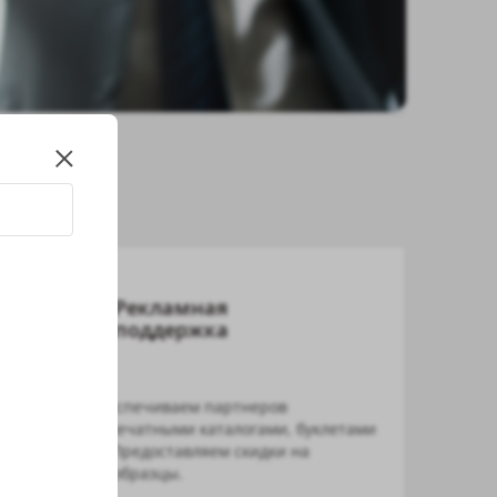
Рекламная
поддержка
Бесплатно обеспечиваем партнеров
рекламными печатными каталогами, буклетами
и образцами. Предоставляем скидки на
выставочные образцы.