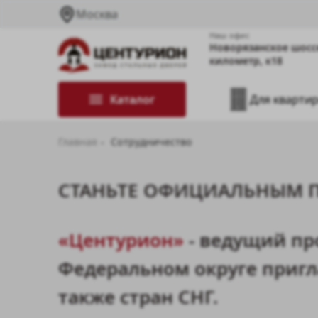
Москва
Наш офис
Новорязанское шосс
километр, к18
Каталог
Для кварти
Главная
Сотрудничество
СТАНЬТЕ ОФИЦИАЛЬНЫМ П
«Центурион»
- ведущий пр
Федеральном округе пригла
также стран СНГ.