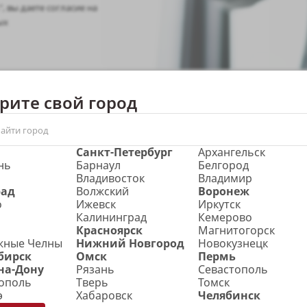
, вы даете согласие на
ых
рите свой город
ртнеров:
Санкт-Петербург
Архангельск
нь
Барнаул
Белгород
Владивосток
Владимир
Гибкая ценовая
рад
Волжский
Воронеж
политика
о
Ижевск
Иркутск
Калининград
Кемерово
Красноярск
Магнитогорск
жные Челны
Нижний Новгород
Новокузнецк
В зависимости от объемов и периодичности
бирск
Омск
Пермь
закупок наши партнеры получают
на-Дону
Рязань
Севастополь
индивидуальную ценовую политику и условия
ополь
Тверь
Томск
оплаты.
э
Хабаровск
Челябинск