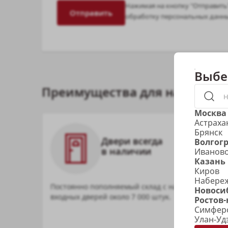
Нажимая на кнопку "Отправить"
Отправить
обработку
персональных данн
Выбе
Преимущества для наших па
Москва
Астраха
Брянск
Двери всегда
Волгог
в наличии
Иванов
Казань
Киров
Набере
Постоянно пополняемый склад с наличием
Новоси
входных дверей около 7 000 штук.
Ростов-
Симфер
Улан-Уд