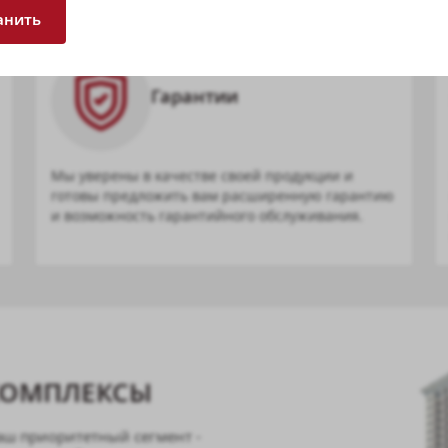
анить
Гарантии
Мы уверены в качестве своей продукции и
готовы предложить вам расширенную гарантию
и возможность гарантийного обслуживания.
КОМПЛЕКСЫ
аш приоритетный сегмент -